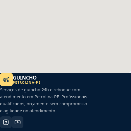
GUINCHO
PETROLINA
-
PE
Serviços de guincho 24h e reboque com
atendimento em
Petrolina
-
PE
. Profissionais
qualificados, orçamento sem compromisso
e agilidade no atendimento.