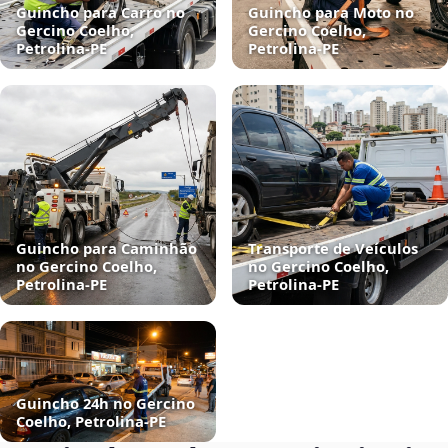
Guincho para Carro no
Guincho para Moto no
Gercino Coelho,
Gercino Coelho,
Petrolina‑PE
Petrolina‑PE
Guincho para Caminhão
Transporte de Veículos
no Gercino Coelho,
no Gercino Coelho,
Petrolina‑PE
Petrolina‑PE
Guincho 24h no Gercino
Coelho, Petrolina‑PE