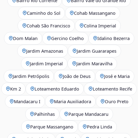
Bairro Rio Corrente
Bairro Vale do Grande Rio
Caminho do Sol
Cohab Massangano
Cohab São Francisco
Colina Imperial
Dom Malan
Gercino Coelho
Idalino Bezerra
Jardim Amazonas
Jardim Guararapes
Jardim Imperial
Jardim Maravilha
Jardim Petrópolis
João de Deus
José e Maria
Km 2
Loteamento Eduardo
Loteamento Recife
Mandacaru I
Maria Auxiliadora
Ouro Preto
Palhinhas
Parque Mandacaru
Parque Massangano
Pedra Linda