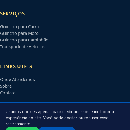
SERVIÇOS
Guincho para Carro
Guincho para Moto
Guincho para Caminhão
Transporte de Veículos
LINKS ÚTEIS
Onde Atendemos
Sobre
Contato
CONTATO
Usamos cookies apenas para medir acessos e melhorar a
experiência do site. Você pode aceitar ou recusar esse
rastreamento.
Atendimento em
Petrolina
-
PE
e regiões parceiras