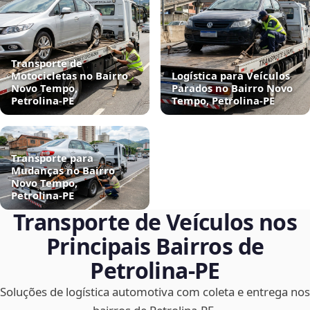
Transporte de
Motocicletas no Bairro
Logística para Veículos
Novo Tempo,
Parados no Bairro Novo
Petrolina‑PE
Tempo, Petrolina‑PE
Transporte para
Mudanças no Bairro
Novo Tempo,
Petrolina‑PE
Transporte de Veículos nos
Principais Bairros de
Petrolina‑PE
Soluções de logística automotiva com coleta e entrega nos