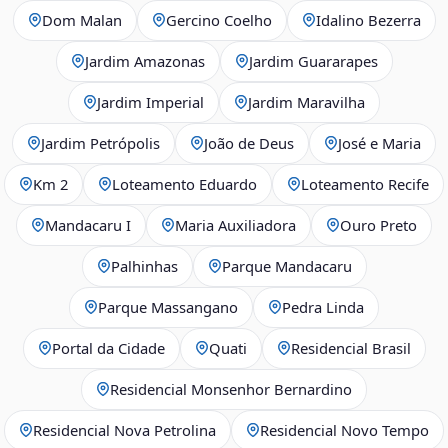
Dom Malan
Gercino Coelho
Idalino Bezerra
Jardim Amazonas
Jardim Guararapes
Jardim Imperial
Jardim Maravilha
Jardim Petrópolis
João de Deus
José e Maria
Km 2
Loteamento Eduardo
Loteamento Recife
Mandacaru I
Maria Auxiliadora
Ouro Preto
Palhinhas
Parque Mandacaru
Parque Massangano
Pedra Linda
Portal da Cidade
Quati
Residencial Brasil
Residencial Monsenhor Bernardino
Residencial Nova Petrolina
Residencial Novo Tempo