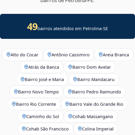
bairros de Petrolina‑PE.
49
bairros atendidos em
Petrolina
-
SE
Alto do Cocar
Antônio Cassimiro
Areia Branca
Atrás da Banca
Bairro Dom Avelar
Bairro José e Maria
Bairro Mandacaru
Bairro Novo Tempo
Bairro Pedro Raimundo
Bairro Rio Corrente
Bairro Vale do Grande Rio
Caminho do Sol
Cohab Massangano
Cohab São Francisco
Colina Imperial