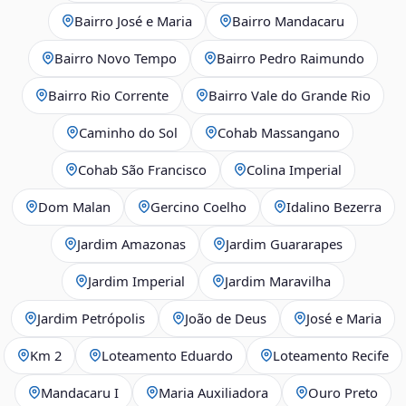
Bairro José e Maria
Bairro Mandacaru
Bairro Novo Tempo
Bairro Pedro Raimundo
Bairro Rio Corrente
Bairro Vale do Grande Rio
Caminho do Sol
Cohab Massangano
Cohab São Francisco
Colina Imperial
Dom Malan
Gercino Coelho
Idalino Bezerra
Jardim Amazonas
Jardim Guararapes
Jardim Imperial
Jardim Maravilha
Jardim Petrópolis
João de Deus
José e Maria
Km 2
Loteamento Eduardo
Loteamento Recife
Mandacaru I
Maria Auxiliadora
Ouro Preto