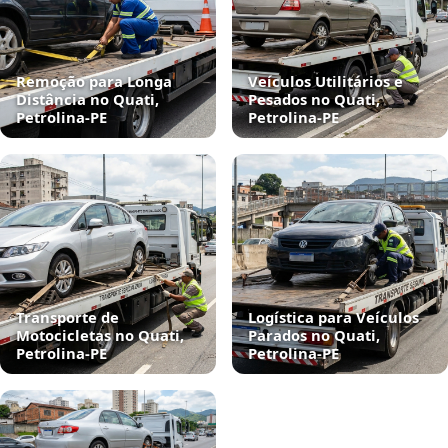
Remoção para Longa
Veículos Utilitários e
Distância no Quati,
Pesados no Quati,
Petrolina‑PE
Petrolina‑PE
Transporte de
Logística para Veículos
Motocicletas no Quati,
Parados no Quati,
Petrolina‑PE
Petrolina‑PE