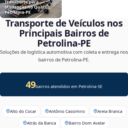
Transporte para
Mudanças no Quati,
Petrolina‑PE
Transporte de Veículos nos
Principais Bairros de
Petrolina‑PE
Soluções de logística automotiva com coleta e entrega nos
bairros de Petrolina‑PE.
49
bairros atendidos em
Petrolina
-
SE
Alto do Cocar
Antônio Cassimiro
Areia Branca
Atrás da Banca
Bairro Dom Avelar