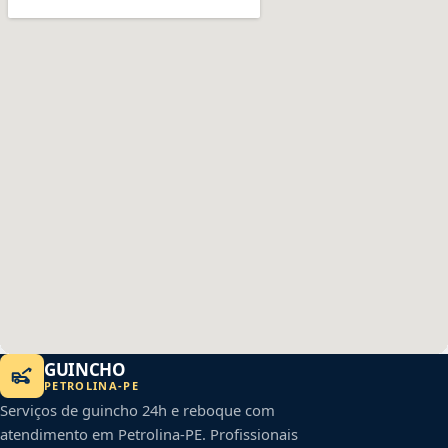
GUINCHO
PETROLINA
-
PE
Serviços de guincho 24h e reboque com
atendimento em
Petrolina
-
PE
. Profissionais