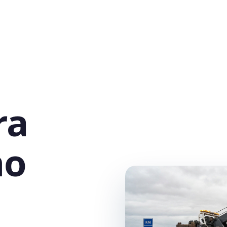
ra
no