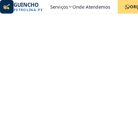
GUINCHO
Serviços
Onde Atendemos
OR
PETROLINA
-
PE