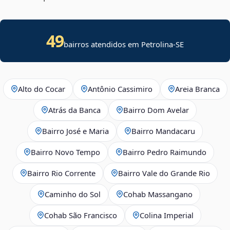
49
bairros atendidos em
Petrolina
-
SE
Alto do Cocar
Antônio Cassimiro
Areia Branca
Atrás da Banca
Bairro Dom Avelar
Bairro José e Maria
Bairro Mandacaru
Bairro Novo Tempo
Bairro Pedro Raimundo
Bairro Rio Corrente
Bairro Vale do Grande Rio
Caminho do Sol
Cohab Massangano
Cohab São Francisco
Colina Imperial