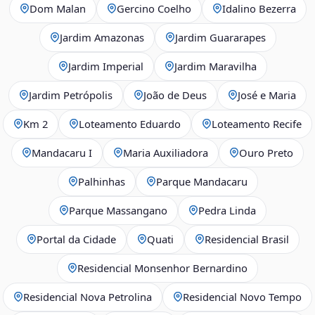
Dom Malan
Gercino Coelho
Idalino Bezerra
Jardim Amazonas
Jardim Guararapes
Jardim Imperial
Jardim Maravilha
Jardim Petrópolis
João de Deus
José e Maria
Km 2
Loteamento Eduardo
Loteamento Recife
Mandacaru I
Maria Auxiliadora
Ouro Preto
Palhinhas
Parque Mandacaru
Parque Massangano
Pedra Linda
Portal da Cidade
Quati
Residencial Brasil
Residencial Monsenhor Bernardino
Residencial Nova Petrolina
Residencial Novo Tempo