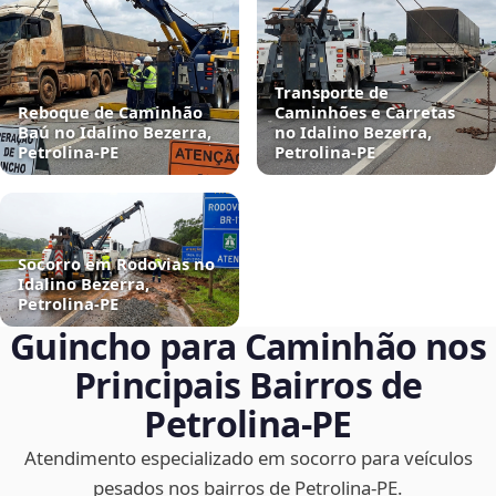
Transporte de
Reboque de Caminhão
Caminhões e Carretas
Baú no Idalino Bezerra,
no Idalino Bezerra,
Petrolina‑PE
Petrolina‑PE
Socorro em Rodovias no
Idalino Bezerra,
Petrolina‑PE
Guincho para Caminhão nos
Principais Bairros de
Petrolina‑PE
Atendimento especializado em socorro para veículos
pesados nos bairros de Petrolina‑PE.