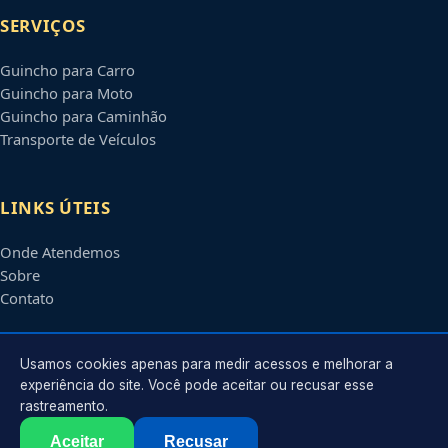
SERVIÇOS
Guincho para Carro
Guincho para Moto
Guincho para Caminhão
Transporte de Veículos
LINKS ÚTEIS
Onde Atendemos
Sobre
Contato
CONTATO
Usamos cookies apenas para medir acessos e melhorar a
experiência do site. Você pode aceitar ou recusar esse
rastreamento.
Atendimento em
Petrolina
-
PE
e regiões parceiras
contato@guinchospetrolina.com.br
Aceitar
Recusar