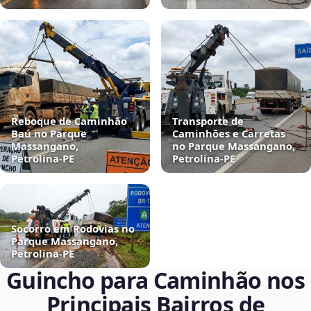
Reboque de Caminhão
Transporte de
Baú no Parque
Caminhões e Carretas
Massangano,
no Parque Massangano,
Petrolina‑PE
Petrolina‑PE
Socorro em Rodovias no
Parque Massangano,
Petrolina‑PE
Guincho para Caminhão nos
Principais Bairros de