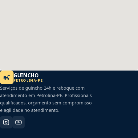
GUINCHO
PETROLINA
-
PE
Serviços de guincho 24h e reboque com
atendimento em
Petrolina
-
PE
. Profissionais
qualificados, orçamento sem compromisso
e agilidade no atendimento.