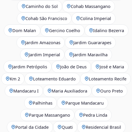
Caminho do Sol
Cohab Massangano
Cohab São Francisco
Colina Imperial
Dom Malan
Gercino Coelho
Idalino Bezerra
Jardim Amazonas
Jardim Guararapes
Jardim Imperial
Jardim Maravilha
Jardim Petrópolis
João de Deus
José e Maria
Km 2
Loteamento Eduardo
Loteamento Recife
Mandacaru I
Maria Auxiliadora
Ouro Preto
Palhinhas
Parque Mandacaru
Parque Massangano
Pedra Linda
Portal da Cidade
Quati
Residencial Brasil