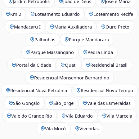
Jardim Petrópolis
João de Deus
José e Maria
Km 2
Loteamento Eduardo
Loteamento Recife
Mandacaru I
Maria Auxiliadora
Ouro Preto
Palhinhas
Parque Mandacaru
Parque Massangano
Pedra Linda
Portal da Cidade
Quati
Residencial Brasil
Residencial Monsenhor Bernardino
Residencial Nova Petrolina
Residencial Novo Tempo
São Gonçalo
São Jorge
Vale das Esmeraldas
Vale do Grande Rio
Vila Eduardo
Vila Marcela
Vila Mocó
Vivendas