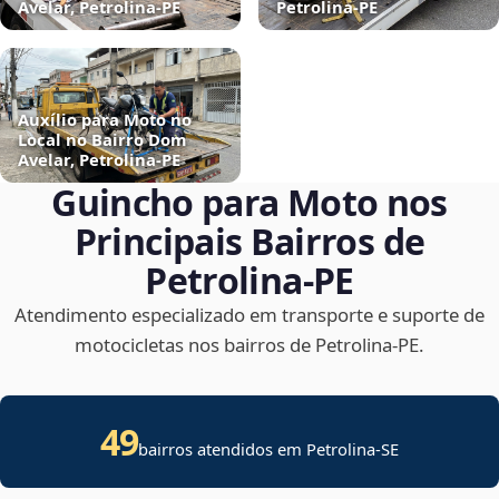
Avelar, Petrolina‑PE
Petrolina‑PE
Auxílio para Moto no
Local no Bairro Dom
Avelar, Petrolina‑PE
Guincho para Moto nos
Principais Bairros de
Petrolina‑PE
Atendimento especializado em transporte e suporte de
motocicletas nos bairros de Petrolina‑PE.
49
bairros atendidos em
Petrolina
-
SE