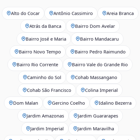
Alto do Cocar
Antônio Cassimiro
Areia Branca
Atrás da Banca
Bairro Dom Avelar
Bairro José e Maria
Bairro Mandacaru
Bairro Novo Tempo
Bairro Pedro Raimundo
Bairro Rio Corrente
Bairro Vale do Grande Rio
Caminho do Sol
Cohab Massangano
Cohab São Francisco
Colina Imperial
Dom Malan
Gercino Coelho
Idalino Bezerra
Jardim Amazonas
Jardim Guararapes
Jardim Imperial
Jardim Maravilha