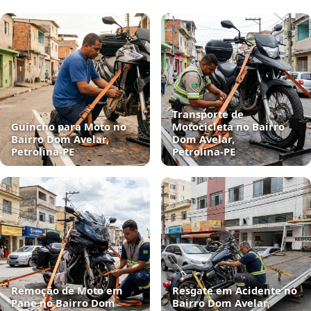
Transporte de
Guincho para Moto no
Motocicleta no Bairro
Bairro Dom Avelar,
Dom Avelar,
Petrolina‑PE
Petrolina‑PE
Remoção de Moto em
Resgate em Acidente no
Pane no Bairro Dom
Bairro Dom Avelar,