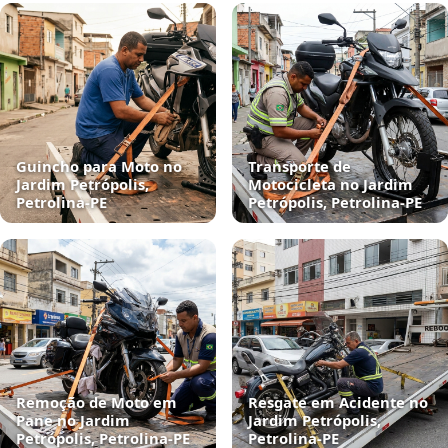
Guincho para Moto no
Transporte de
Jardim Petrópolis,
Motocicleta no Jardim
Petrolina‑PE
Petrópolis, Petrolina‑PE
Remoção de Moto em
Resgate em Acidente no
Pane no Jardim
Jardim Petrópolis,
Petrópolis, Petrolina‑PE
Petrolina‑PE