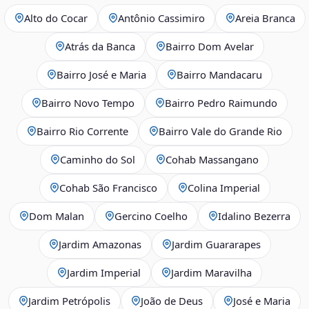
Alto do Cocar
Antônio Cassimiro
Areia Branca
Atrás da Banca
Bairro Dom Avelar
Bairro José e Maria
Bairro Mandacaru
Bairro Novo Tempo
Bairro Pedro Raimundo
Bairro Rio Corrente
Bairro Vale do Grande Rio
Caminho do Sol
Cohab Massangano
Cohab São Francisco
Colina Imperial
Dom Malan
Gercino Coelho
Idalino Bezerra
Jardim Amazonas
Jardim Guararapes
Jardim Imperial
Jardim Maravilha
Jardim Petrópolis
João de Deus
José e Maria