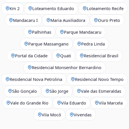
Km 2
Loteamento Eduardo
Loteamento Recife
Mandacaru I
Maria Auxiliadora
Ouro Preto
Palhinhas
Parque Mandacaru
Parque Massangano
Pedra Linda
Portal da Cidade
Quati
Residencial Brasil
Residencial Monsenhor Bernardino
Residencial Nova Petrolina
Residencial Novo Tempo
São Gonçalo
São Jorge
Vale das Esmeraldas
Vale do Grande Rio
Vila Eduardo
Vila Marcela
Vila Mocó
Vivendas