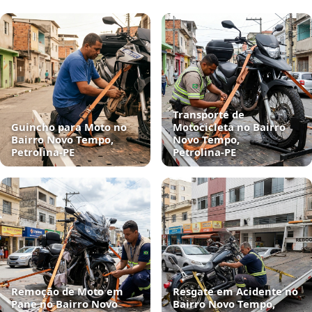
Transporte de
Guincho para Moto no
Motocicleta no Bairro
Bairro Novo Tempo,
Novo Tempo,
Petrolina‑PE
Petrolina‑PE
Remoção de Moto em
Resgate em Acidente no
Pane no Bairro Novo
Bairro Novo Tempo,