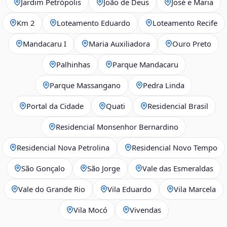
Jardim Petrópolis
João de Deus
José e Maria
Km 2
Loteamento Eduardo
Loteamento Recife
Mandacaru I
Maria Auxiliadora
Ouro Preto
Palhinhas
Parque Mandacaru
Parque Massangano
Pedra Linda
Portal da Cidade
Quati
Residencial Brasil
Residencial Monsenhor Bernardino
Residencial Nova Petrolina
Residencial Novo Tempo
São Gonçalo
São Jorge
Vale das Esmeraldas
Vale do Grande Rio
Vila Eduardo
Vila Marcela
Vila Mocó
Vivendas