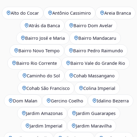
Alto do Cocar
Antônio Cassimiro
Areia Branca
Atrás da Banca
Bairro Dom Avelar
Bairro José e Maria
Bairro Mandacaru
Bairro Novo Tempo
Bairro Pedro Raimundo
Bairro Rio Corrente
Bairro Vale do Grande Rio
Caminho do Sol
Cohab Massangano
Cohab São Francisco
Colina Imperial
Dom Malan
Gercino Coelho
Idalino Bezerra
Jardim Amazonas
Jardim Guararapes
Jardim Imperial
Jardim Maravilha