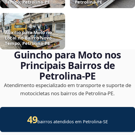
Tempo, Petrolina‑PE
Petrolina‑PE
Auxílio para Moto no
Local no Bairro Novo
Tempo, Petrolina‑PE
Guincho para Moto nos
Principais Bairros de
Petrolina‑PE
Atendimento especializado em transporte e suporte de
motocicletas nos bairros de Petrolina‑PE.
49
bairros atendidos em
Petrolina
-
SE