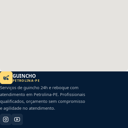
GUINCHO
PETROLINA
-
PE
Serviços de guincho 24h e reboque com
atendimento em
Petrolina
-
PE
. Profissionais
qualificados, orçamento sem compromisso
e agilidade no atendimento.