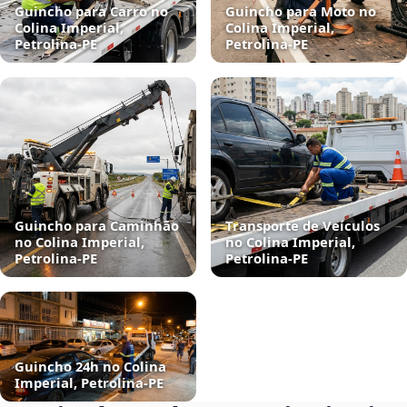
Guincho para Carro no
Guincho para Moto no
Colina Imperial,
Colina Imperial,
Petrolina‑PE
Petrolina‑PE
Guincho para Caminhão
Transporte de Veículos
no Colina Imperial,
no Colina Imperial,
Petrolina‑PE
Petrolina‑PE
Guincho 24h no Colina
Imperial, Petrolina‑PE