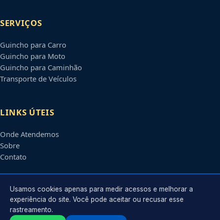
SERVIÇOS
Guincho para Carro
Guincho para Moto
Guincho para Caminhão
Transporte de Veículos
LINKS ÚTEIS
Onde Atendemos
Sobre
Contato
CONTATO
Usamos cookies apenas para medir acessos e melhorar a
experiência do site. Você pode aceitar ou recusar esse
rastreamento.
Atendimento em
Petrolina
-
PE
e regiões parceiras