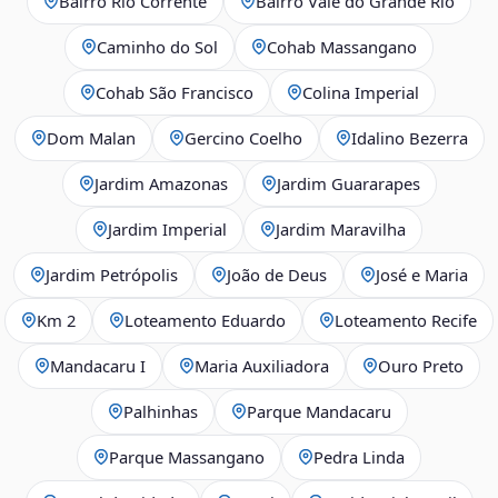
Bairro Rio Corrente
Bairro Vale do Grande Rio
Caminho do Sol
Cohab Massangano
Cohab São Francisco
Colina Imperial
Dom Malan
Gercino Coelho
Idalino Bezerra
Jardim Amazonas
Jardim Guararapes
Jardim Imperial
Jardim Maravilha
Jardim Petrópolis
João de Deus
José e Maria
Km 2
Loteamento Eduardo
Loteamento Recife
Mandacaru I
Maria Auxiliadora
Ouro Preto
Palhinhas
Parque Mandacaru
Parque Massangano
Pedra Linda