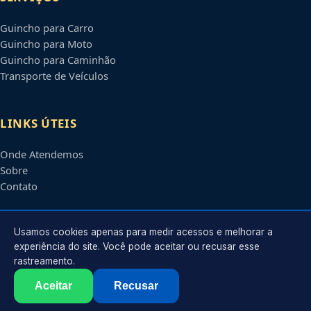
Guincho para Carro
Guincho para Moto
Guincho para Caminhão
Transporte de Veículos
LINKS ÚTEIS
Onde Atendemos
Sobre
Contato
CONTATO
Usamos cookies apenas para medir acessos e melhorar a
experiência do site. Você pode aceitar ou recusar esse
rastreamento.
Atendimento em
Petrolina
-
PE
e regiões parceiras
contato@guinchospetrolina.com.br
Aceitar
Recusar
©
2026
Guincho em
Petrolina
-
PE
. Todos os direitos reservados.
Política de Privacidade
·
Termos de Uso
·
Sitemap