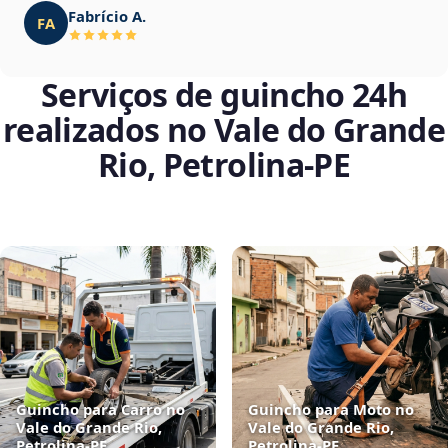
Fabrício A.
FA
Serviços de guincho 24h
realizados no Vale do Grande
Rio, Petrolina‑PE
Guincho para Carro no
Guincho para Moto no
Vale do Grande Rio,
Vale do Grande Rio,
Petrolina‑PE
Petrolina‑PE