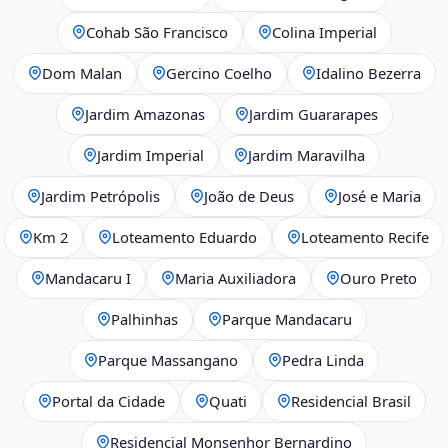
Cohab São Francisco
Colina Imperial
Dom Malan
Gercino Coelho
Idalino Bezerra
Jardim Amazonas
Jardim Guararapes
Jardim Imperial
Jardim Maravilha
Jardim Petrópolis
João de Deus
José e Maria
Km 2
Loteamento Eduardo
Loteamento Recife
Mandacaru I
Maria Auxiliadora
Ouro Preto
Palhinhas
Parque Mandacaru
Parque Massangano
Pedra Linda
Portal da Cidade
Quati
Residencial Brasil
Residencial Monsenhor Bernardino