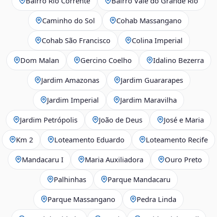
Bairro Rio Corrente
Bairro Vale do Grande Rio
Caminho do Sol
Cohab Massangano
Cohab São Francisco
Colina Imperial
Dom Malan
Gercino Coelho
Idalino Bezerra
Jardim Amazonas
Jardim Guararapes
Jardim Imperial
Jardim Maravilha
Jardim Petrópolis
João de Deus
José e Maria
Km 2
Loteamento Eduardo
Loteamento Recife
Mandacaru I
Maria Auxiliadora
Ouro Preto
Palhinhas
Parque Mandacaru
Parque Massangano
Pedra Linda