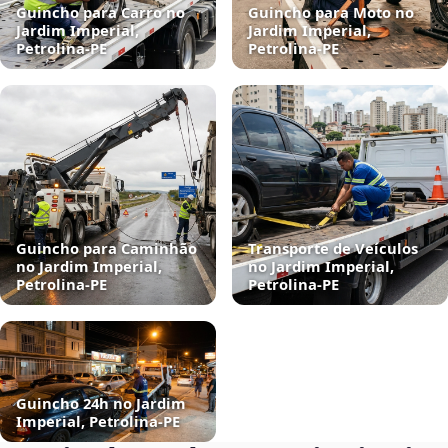
Guincho para Carro no
Guincho para Moto no
Jardim Imperial,
Jardim Imperial,
Petrolina‑PE
Petrolina‑PE
Guincho para Caminhão
Transporte de Veículos
no Jardim Imperial,
no Jardim Imperial,
Petrolina‑PE
Petrolina‑PE
Guincho 24h no Jardim
Imperial, Petrolina‑PE