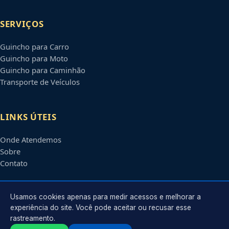
SERVIÇOS
Guincho para Carro
Guincho para Moto
Guincho para Caminhão
Transporte de Veículos
LINKS ÚTEIS
Onde Atendemos
Sobre
Contato
CONTATO
Usamos cookies apenas para medir acessos e melhorar a
experiência do site. Você pode aceitar ou recusar esse
rastreamento.
Atendimento em
Petrolina
-
PE
e regiões parceiras