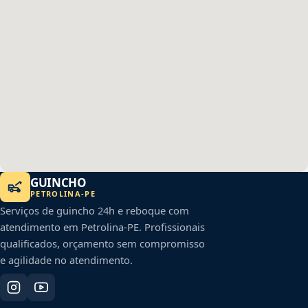
GUINCHO
PETROLINA
-
PE
Serviços de guincho 24h e reboque com
atendimento em
Petrolina
-
PE
. Profissionais
qualificados, orçamento sem compromisso
e agilidade no atendimento.