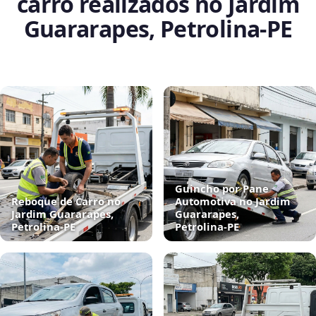
carro realizados no Jardim
Guararapes, Petrolina‑PE
Guincho por Pane
Reboque de Carro no
Automotiva no Jardim
Jardim Guararapes,
Guararapes,
Petrolina‑PE
Petrolina‑PE