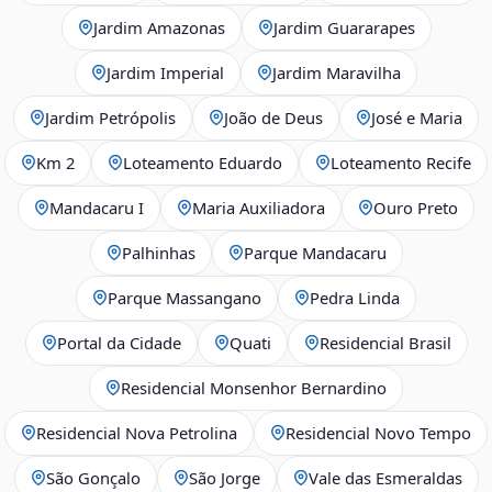
Jardim Amazonas
Jardim Guararapes
Jardim Imperial
Jardim Maravilha
Jardim Petrópolis
João de Deus
José e Maria
Km 2
Loteamento Eduardo
Loteamento Recife
Mandacaru I
Maria Auxiliadora
Ouro Preto
Palhinhas
Parque Mandacaru
Parque Massangano
Pedra Linda
Portal da Cidade
Quati
Residencial Brasil
Residencial Monsenhor Bernardino
Residencial Nova Petrolina
Residencial Novo Tempo
São Gonçalo
São Jorge
Vale das Esmeraldas