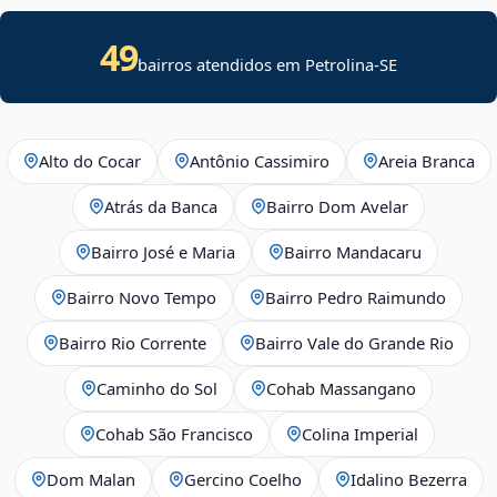
49
bairros atendidos em
Petrolina
-
SE
Alto do Cocar
Antônio Cassimiro
Areia Branca
Atrás da Banca
Bairro Dom Avelar
Bairro José e Maria
Bairro Mandacaru
Bairro Novo Tempo
Bairro Pedro Raimundo
Bairro Rio Corrente
Bairro Vale do Grande Rio
Caminho do Sol
Cohab Massangano
Cohab São Francisco
Colina Imperial
Dom Malan
Gercino Coelho
Idalino Bezerra