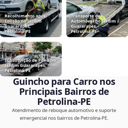
Recolhimento após
Transporte de
Colisão no Jardim
Automóvel no Jardim
Guararapes,
Guararapes,
Petrolina‑PE
Petrolina‑PE
Substituição de Pneu no
Jardim Guararapes,
Petrolina‑PE
Guincho para Carro nos
Principais Bairros de
Petrolina‑PE
Atendimento de reboque automotivo e suporte
emergencial nos bairros de Petrolina‑PE.