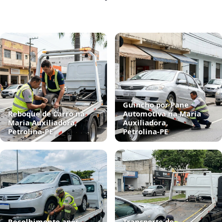
Guincho por Pane
Reboque de Carro na
Automotiva na Maria
Maria Auxiliadora,
Auxiliadora,
Petrolina‑PE
Petrolina‑PE
Recolhimento após
Transporte de