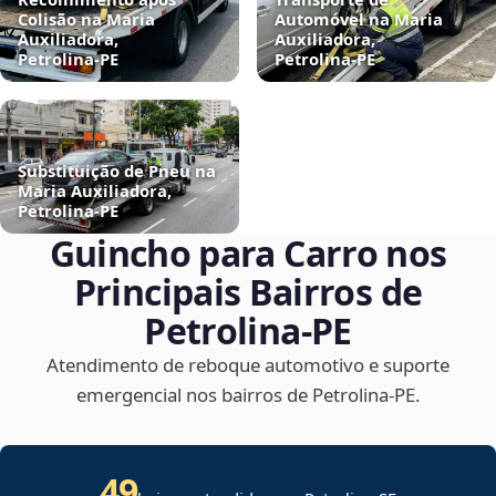
Colisão na Maria
Automóvel na Maria
Auxiliadora,
Auxiliadora,
Petrolina‑PE
Petrolina‑PE
Substituição de Pneu na
Maria Auxiliadora,
Petrolina‑PE
Guincho para Carro nos
Principais Bairros de
Petrolina‑PE
Atendimento de reboque automotivo e suporte
emergencial nos bairros de Petrolina‑PE.
49