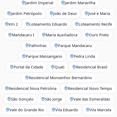
Jardim Imperial
Jardim Maravilha
Jardim Petrópolis
João de Deus
José e Maria
Km 2
Loteamento Eduardo
Loteamento Recife
Mandacaru I
Maria Auxiliadora
Ouro Preto
Palhinhas
Parque Mandacaru
Parque Massangano
Pedra Linda
Portal da Cidade
Quati
Residencial Brasil
Residencial Monsenhor Bernardino
Residencial Nova Petrolina
Residencial Novo Tempo
São Gonçalo
São Jorge
Vale das Esmeraldas
Vale do Grande Rio
Vila Eduardo
Vila Marcela