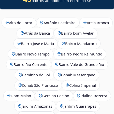
bairros atendidos em
Petrolina
-
SE
Alto do Cocar
Antônio Cassimiro
Areia Branca
Atrás da Banca
Bairro Dom Avelar
Bairro José e Maria
Bairro Mandacaru
Bairro Novo Tempo
Bairro Pedro Raimundo
Bairro Rio Corrente
Bairro Vale do Grande Rio
Caminho do Sol
Cohab Massangano
Cohab São Francisco
Colina Imperial
Dom Malan
Gercino Coelho
Idalino Bezerra
Jardim Amazonas
Jardim Guararapes