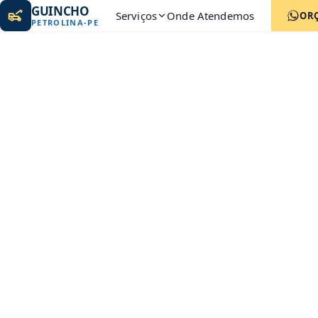
GUINCHO
Serviços
Onde Atendemos
OR
PETROLINA
-
PE