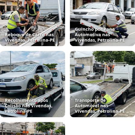
Guincho por Pane
Reboque de Carro nas
Automotiva nas
Vivendas, Petrolina‑PE
Vivendas, Petrolina‑PE
Recolhimento após
Transporte de
Colisão nas Vivendas,
Automóvel nas
Petrolina‑PE
Vivendas, Petrolina‑PE