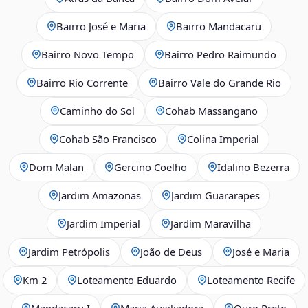
Bairro José e Maria
Bairro Mandacaru
Bairro Novo Tempo
Bairro Pedro Raimundo
Bairro Rio Corrente
Bairro Vale do Grande Rio
Caminho do Sol
Cohab Massangano
Cohab São Francisco
Colina Imperial
Dom Malan
Gercino Coelho
Idalino Bezerra
Jardim Amazonas
Jardim Guararapes
Jardim Imperial
Jardim Maravilha
Jardim Petrópolis
João de Deus
José e Maria
Km 2
Loteamento Eduardo
Loteamento Recife
Mandacaru I
Maria Auxiliadora
Ouro Preto