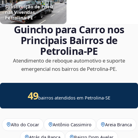
Substituição de Pneu
nas Vivendas,
Petrolina‑PE
Guincho para Carro nos
Principais Bairros de
Petrolina‑PE
Atendimento de reboque automotivo e suporte
emergencial nos bairros de Petrolina‑PE.
49
bairros atendidos em
Petrolina
-
SE
Alto do Cocar
Antônio Cassimiro
Areia Branca
Atrás da Banca
Bairro Dom Avelar