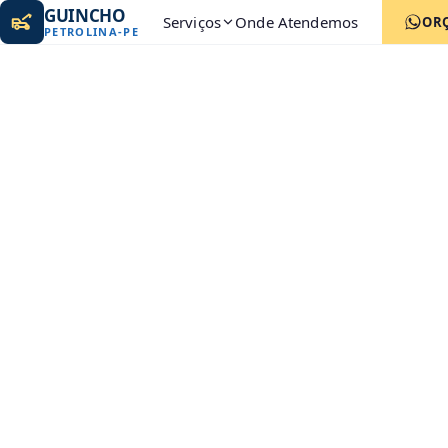
GUINCHO
Serviços
Onde Atendemos
OR
PETROLINA
-
PE