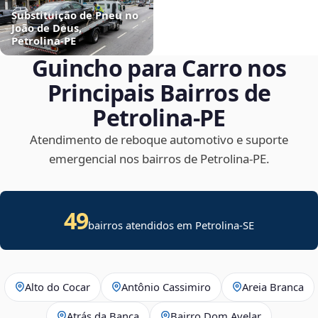
Substituição de Pneu no
João de Deus,
Petrolina‑PE
Guincho para Carro nos
Principais Bairros de
Petrolina‑PE
Atendimento de reboque automotivo e suporte
emergencial nos bairros de Petrolina‑PE.
49
bairros atendidos em
Petrolina
-
SE
Alto do Cocar
Antônio Cassimiro
Areia Branca
Atrás da Banca
Bairro Dom Avelar