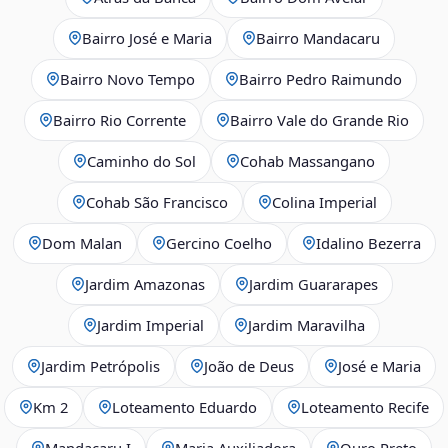
Bairro José e Maria
Bairro Mandacaru
Bairro Novo Tempo
Bairro Pedro Raimundo
Bairro Rio Corrente
Bairro Vale do Grande Rio
Caminho do Sol
Cohab Massangano
Cohab São Francisco
Colina Imperial
Dom Malan
Gercino Coelho
Idalino Bezerra
Jardim Amazonas
Jardim Guararapes
Jardim Imperial
Jardim Maravilha
Jardim Petrópolis
João de Deus
José e Maria
Km 2
Loteamento Eduardo
Loteamento Recife
Mandacaru I
Maria Auxiliadora
Ouro Preto