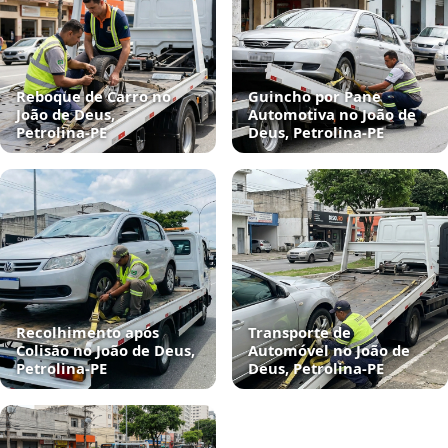
Reboque de Carro no
Guincho por Pane
João de Deus,
Automotiva no João de
Petrolina‑PE
Deus, Petrolina‑PE
Recolhimento após
Transporte de
Colisão no João de Deus,
Automóvel no João de
Petrolina‑PE
Deus, Petrolina‑PE